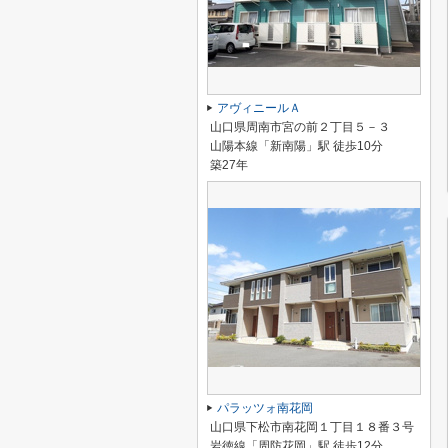
アヴィニールＡ
山口県周南市宮の前２丁目５－３
山陽本線「新南陽」駅 徒歩10分
築27年
パラッツォ南花岡
山口県下松市南花岡１丁目１８番３号
岩徳線「周防花岡」駅 徒歩12分