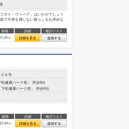
造
コモド・ヴィーア」はいかがでしょう
面で不便を感じない暮らしをお求めな
面積
詳細
検討リスト
25.25㎡
詳細を見る
追加する
番２６号
下松健康パーク前」 停歩8分
 「下松健康パーク前」 停歩8分
面積
詳細
検討リスト
32.94㎡
詳細を見る
追加する