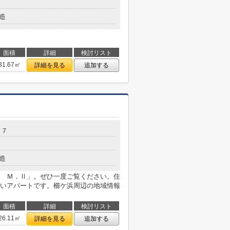
造
面積
詳細
検討リスト
31.67㎡
詳細を見る
追加する
－７
造
 Ｍ．Ⅱ」。ぜひ一度ご覧ください。住
いアパートです。櫛ケ浜周辺の地域情報
面積
詳細
検討リスト
26.11㎡
詳細を見る
追加する