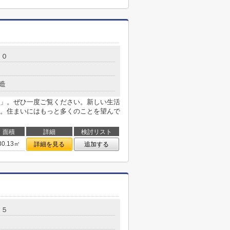
３０
造
」。ぜひ一度ご覧ください。新しい生活
。住まいにはもっと多くのことを望んで
面積
詳細
検討リスト
30.13㎡
詳細を見る
追加する
－５