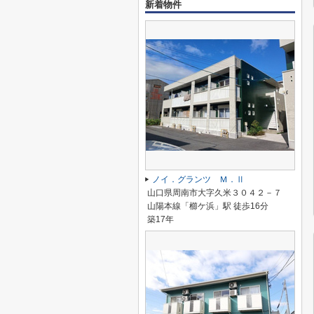
新着物件
ノイ．グランツ Ｍ．Ⅱ
山口県周南市大字久米３０４２－７
山陽本線「櫛ケ浜」駅 徒歩16分
築17年