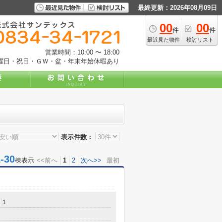
最終更新：2026年08月09日
00
00
件
件
最近見た物件
検討リスト
営業時間：10:00 〜 18:00
曜日・祝日・ＧＷ・盆・年末年始休暇あり
表示件数：
30
棟表示
<<前へ
1
2
次へ>>
最初
１１