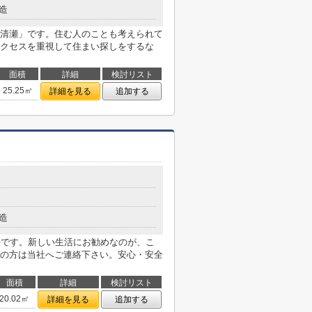
造
清瀬」です。住む人のことも考えられて
クセスを重視して住まい探しをするな
面積
詳細
検討リスト
25.25㎡
詳細を見る
追加する
３
造
件です。新しい生活にお勧めなのが、こ
の方は当社へご連絡下さい。安心・安全
面積
詳細
検討リスト
20.02㎡
詳細を見る
追加する