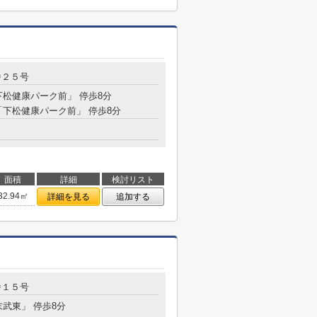
番２５号
下松健康パーク前」 停歩8分
 「下松健康パーク前」 停歩8分
面積
詳細
検討リスト
32.94㎡
詳細を見る
追加する
番１５号
末武東」 停歩8分