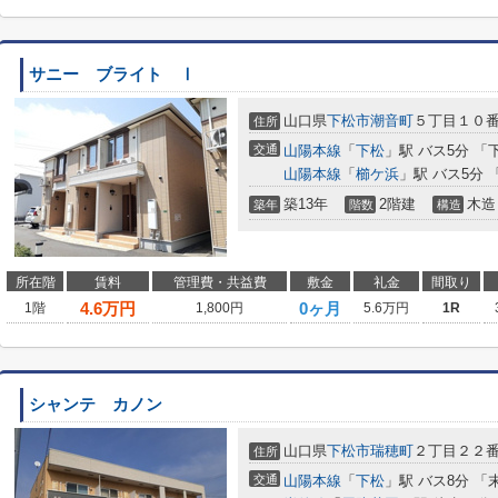
サニー ブライト Ⅰ
山口県
下松市
潮音町
５丁目１０
住所
交通
山陽本線
「
下松
」駅 バス5分 「
山陽本線
「
櫛ケ浜
」駅 バス5分
築13年
2階建
木造
築年
階数
構造
所在階
賃料
管理費・共益費
敷金
礼金
間取り
4.6
万円
0ヶ月
1階
1,800円
5.6万円
1R
シャンテ カノン
山口県
下松市
瑞穂町
２丁目２２
住所
交通
山陽本線
「
下松
」駅 バス8分 「