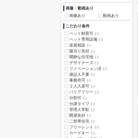
画像・動画あり
画像あり
動画あり
こだわり条件
ペット飼育可
(-)
ペット専用設備
(-)
楽器相談
(-)
陽当り良好
(-)
閑静な住宅地
(-)
デザイナーズ
(-)
リノベーション済
(-)
保証人不要
(-)
事務所可
(-)
２人入居可
(-)
バリアフリー
(-)
分割可
(-)
分譲タイプ
(-)
管理人常駐
(-)
眺望良好
(-)
二世帯住宅
(-)
フリーレント
(-)
カードキー
(-)