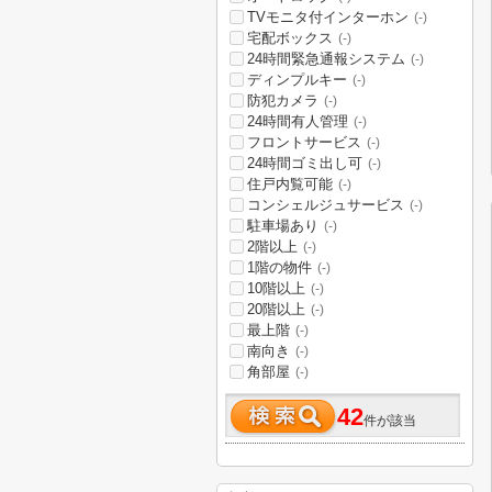
TVモニタ付インターホン
(-)
宅配ボックス
(-)
24時間緊急通報システム
(-)
ディンプルキー
(-)
防犯カメラ
(-)
24時間有人管理
(-)
フロントサービス
(-)
24時間ゴミ出し可
(-)
住戸内覧可能
(-)
コンシェルジュサービス
(-)
駐車場あり
(-)
2階以上
(-)
1階の物件
(-)
10階以上
(-)
20階以上
(-)
最上階
(-)
南向き
(-)
角部屋
(-)
42
件が該当