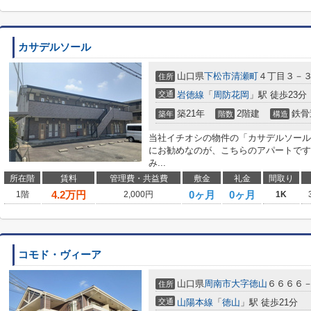
カサデルソール
山口県
下松市
清瀬町
４丁目３－
住所
交通
岩徳線
「
周防花岡
」駅 徒歩23分
築21年
2階建
鉄骨
築年
階数
構造
当社イチオシの物件の「カサデルソール
にお勧めなのが、こちらのアパートです
み...
所在階
賃料
管理費・共益費
敷金
礼金
間取り
4.2
万円
0ヶ月
0ヶ月
1階
2,000円
1K
コモド・ヴィーア
山口県
周南市
大字徳山
６６６６
住所
交通
山陽本線
「
徳山
」駅 徒歩21分