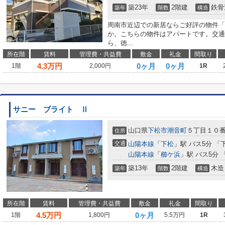
築23年
2階建
鉄骨
築年
階数
構造
周南市近辺での新居ならご好評の物件「
か。こちらの物件はアパートです。交通
ら、徳...
所在階
賃料
管理費・共益費
敷金
礼金
間取り
4.3
万円
0ヶ月
0ヶ月
1階
2,000円
1R
サニー ブライト Ⅱ
山口県
下松市
潮音町
５丁目１０
住所
交通
山陽本線
「
下松
」駅 バス5分 「
山陽本線
「
櫛ケ浜
」駅 バス5分
築13年
2階建
木造
築年
階数
構造
所在階
賃料
管理費・共益費
敷金
礼金
間取り
4.5
万円
0ヶ月
1階
1,800円
5.5万円
1R