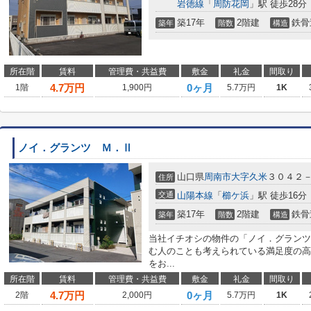
岩徳線
「
周防花岡
」駅 徒歩28分
築17年
2階建
鉄骨
築年
階数
構造
所在階
賃料
管理費・共益費
敷金
礼金
間取り
4.7
万円
0ヶ月
1階
1,900円
5.7万円
1K
ノイ．グランツ Ｍ．Ⅱ
山口県
周南市
大字久米
３０４２
住所
交通
山陽本線
「
櫛ケ浜
」駅 徒歩16分
築17年
2階建
鉄骨
築年
階数
構造
当社イチオシの物件の「ノイ．グランツ
む人のことも考えられている満足度の高
をお...
所在階
賃料
管理費・共益費
敷金
礼金
間取り
4.7
万円
0ヶ月
2階
2,000円
5.7万円
1K