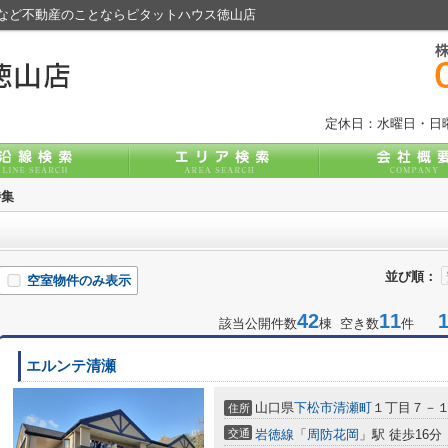
など不動産のことならピタットハウス徳山店
定休日：水曜日・日
特集
並び順：
空室物件のみ表示
42
11
1-
該当公開件数
棟 空き数
件
エルンテ清瀬
山口県
下松市
清瀬町
１丁目７－
住所
交通
岩徳線
「
周防花岡
」駅 徒歩16分