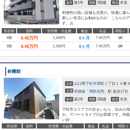
築1年
3階建
木造
築年
階数
構造
利便性の高い設備も充実の、快適に暮ら
新しい生活にお勧めなのが、こちらのア
す。お...
所在階
賃料
管理費・共益費
敷金
礼金
間取り
6.45
万円
0ヶ月
3階
2,300円
7.45万円
1K
6.45
万円
0ヶ月
3階
2,300円
7.45万円
1K
鈴蘭館
山口県
下松市
望町
１丁目１４番
住所
交通
岩徳線
「
周防花岡
」駅 徒歩17分
築2年
2階建
木造
築年
階数
構造
下松市エリアでの住まいなら、住み心地
か。アパートタイプのお部屋です。内装
い好...
所在階
賃料
管理費・共益費
敷金
礼金
間取り