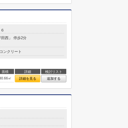
１６
平田西」 停歩2分
コンクリート
面積
詳細
検討リスト
30.66㎡
詳細を見る
追加する