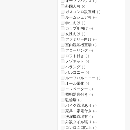
オープンハウス
(-)
外国人可
(-)
ガスコンロ設置可
(-)
ルームシェア可
(-)
学生向け
(-)
カップル向け
(-)
女性向け
(-)
ファミリー向け
(-)
室内洗濯機置場
(-)
フローリング
(-)
ロフト付き
(-)
メゾネット
(-)
ベランダ
(-)
バルコニー
(-)
ルーフバルコニー
(-)
オール電化
(-)
エレベーター
(-)
照明器具付き
(-)
駐輪場
(-)
バイク置場あり
(-)
家具・家電付き
(-)
洗濯機置場有
(-)
外観タイル張り
(-)
コンロ２口以上
(-)