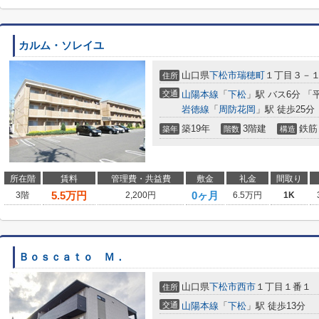
カルム・ソレイユ
山口県
下松市
瑞穂町
１丁目３－
住所
交通
山陽本線
「
下松
」駅 バス6分 「
岩徳線
「
周防花岡
」駅 徒歩25分
築19年
3階建
鉄筋
築年
階数
構造
所在階
賃料
管理費・共益費
敷金
礼金
間取り
5.5
万円
0ヶ月
3階
2,200円
6.5万円
1K
Ｂｏｓｃａｔｏ Ｍ．
山口県
下松市
西市
１丁目１番１
住所
交通
山陽本線
「
下松
」駅 徒歩13分