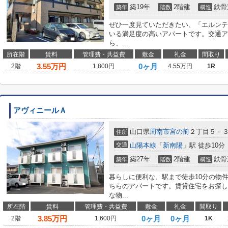
築19年
2階建
鉄骨
築年
階数
構造
ぜひ一度見ていただきたい、「エルンテ
いる満足度の高いアパートです。交通ア
ら、...
所在階
賃料
管理費・共益費
敷金
礼金
間取り
3.55
万円
0ヶ月
2階
1,800円
4.55万円
1R
アヴィニールＡ
山口県
周南市
宮の前
２丁目５－
住所
交通
山陽本線
「
新南陽
」駅 徒歩10分
築27年
2階建
鉄骨
築年
階数
構造
暮らしに便利な、駅まで徒歩10分の物
ちらのアパートです。賃貸住宅をお探し
な物...
所在階
賃料
管理費・共益費
敷金
礼金
間取り
3.85
万円
0ヶ月
0ヶ月
2階
1,600円
1K