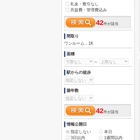
礼金・敷引なし
共益費・管理費込み
42
件が該当
間取り
ワンルーム，1K
面積
～
駅からの徒歩
築年数
42
件が該当
情報公開日
指定しない
本日
3日以内
1週間以内