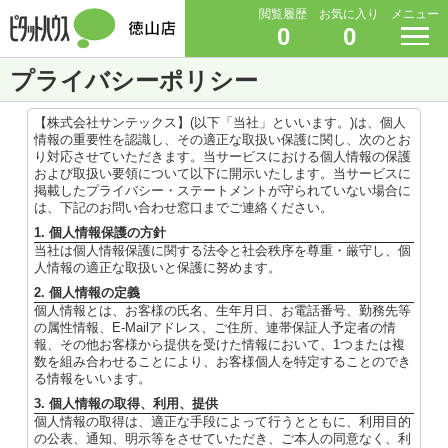
閲覧履歴
お気に入り
メニュー
0
0
プライバシーポリシー
【株式会社サンテックス】(以下「当社」といいます。)は、個人
情報の重要性を認識し、その適正な取扱い保護に関し、次のとお
り対応させていただきます。当サービスにおける個人情報の保護
および取扱い要領について以下に開示いたします。当サービスに
掲載したプライバシー・ステートメントが守られていない場合に
は、下記のお問い合わせ窓口までご連絡ください。
1. 個人情報保護の方針
当社は個人情報保護に関する法令と社会秩序を尊重・厳守し、個
人情報の適正な取扱いと保護に努めます。
2. 個人情報の定義
個人情報とは、お客様の氏名、生年月日、お電話番号、勤務先等
の属性情報、E-Mailアドレス、ご住所、連帯保証人予定者の情
報、その他お客様から提供を受けた情報において、1つまたは複
数を組み合わせることにより、お客様個人を特定することのでき
る情報をいいます。
3. 個人情報の取得、利用、提供
個人情報の取得は、適正な手段によって行うとともに、利用目的
の公表、通知、明示等をさせていただき、ご本人の同意なく、利