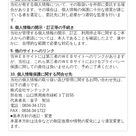
当社が有する個人情報について、その取扱いを外部に委託する場
合があります。その場合は、個人情報の保護に十分な措置が講じ
ている者を選定し、委託先に対し必要かつ適切な監督を行いま
す。
8. 個人情報の開示・訂正等の手続き
当社が管理する個人情報の開示、訂正、利用停止等に関するご本
人からの要請については、本人であることを確認した上で、速や
かに、合理的な範囲で必要な対応をします。
9. 他のサイトへのリンク
当ＷＥＢサイトには第三者のＷＥＢサイトへのリンクがあります
が、当社は、これら第三者のＷＥＢサイトにおけるプライバシー
保護に関しての責任は負いませんので、予めご了承ください。
10. 個人情報保護に関する問合せ先
当社の個人情報の取り扱い及び管理に関するお問い合わせ先は、
以下の通りです。
株式会社サンテックス
所在地：山口県周南市緑町３丁目55
代表者名：金子 智治
電話：0834-34-1721
FAX：0834-34-1722
■基本方針の改訂・変更
本基本方針は法令などの制定改廃や情勢の変化により適宜変更し
ます。