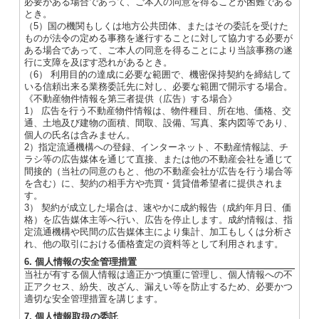
必要がある場合であって、ご本人の同意を得ることが困難である
とき。
（5）国の機関もしくは地方公共団体、またはその委託を受けた
ものが法令の定める事務を遂行することに対して協力する必要が
ある場合であって、ご本人の同意を得ることにより当該事務の遂
行に支障を及ぼす恐れがあるとき。
（6） 利用目的の達成に必要な範囲で、機密保持契約を締結して
いる信頼出来る業務委託先に対し、必要な範囲で開示する場合。
《不動産物件情報を第三者提供（広告）する場合》
1） 広告を行う不動産物件情報は、物件種目、所在地、価格、交
通、土地及び建物の面積、間取、設備、写真、案内図等であり、
個人の氏名は含みません。
2）指定流通機構への登録、インターネット、不動産情報誌、チ
ラシ等の広告媒体を通じて直接、または他の不動産会社を通じて
間接的（当社の同意のもと、他の不動産会社が広告を行う場合等
を含む）に、契約の相手方や売買・賃貸借希望者に提供されま
す。
3） 契約が成立した場合は、速やかに成約報告（成約年月日、価
格）を広告媒体主等へ行い、広告を停止します。成約情報は、指
定流通機構や民間の広告媒体主により集計、加工もしくは分析さ
れ、他の取引における価格査定の資料等として利用されます。
6. 個人情報の安全管理措置
当社が有する個人情報は適正かつ慎重に管理し、個人情報への不
正アクセス、紛失、改ざん、漏えい等を防止するため、必要かつ
適切な安全管理措置を講じます。
7. 個人情報取扱の委託