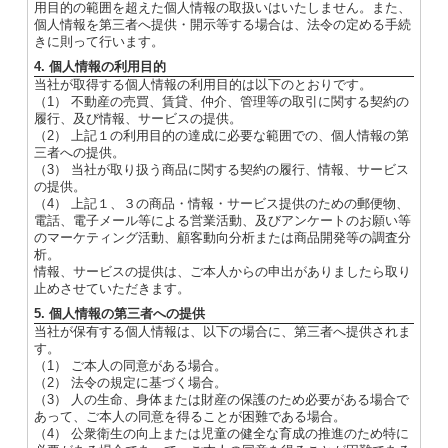
用目的の範囲を超えた個人情報の取扱いはいたしません。また、
個人情報を第三者へ提供・開示等する場合は、法令の定める手続
きに則って行います。
4. 個人情報の利用目的
当社が取得する個人情報の利用目的は以下のとおりです。
（1） 不動産の売買、賃貸、仲介、管理等の取引に関する契約の
履行、及び情報、サービスの提供。
（2） 上記１の利用目的の達成に必要な範囲での、個人情報の第
三者への提供。
（3） 当社が取り扱う商品に関する契約の履行、情報、サービス
の提供。
（4） 上記１、３の商品・情報・サービス提供のための郵便物、
電話、電子メール等による営業活動、及びアンケートのお願い等
のマーケティング活動、顧客動向分析または商品開発等の調査分
析。
情報、サービスの提供は、ご本人からの申出がありましたら取り
止めさせていただきます。
5. 個人情報の第三者への提供
当社が保有する個人情報は、以下の場合に、第三者へ提供されま
す。
（1） ご本人の同意がある場合。
（2） 法令の規定に基づく場合。
（3） 人の生命、身体または財産の保護のため必要がある場合で
あって、ご本人の同意を得ることが困難である場合。
（4） 公衆衛生の向上または児童の健全な育成の推進のため特に