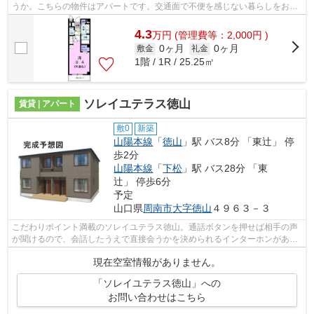
うか。こちらの物件はアパートです。交通面で不便を感じない暮らしをお求
めなら、徳山周辺の賃貸情報をご確認...
4.3
万
円
(管理費等：2,000円 )
0ヶ月
0ヶ月
敷金
礼金
1階 / 1R / 25.25㎡
ソレイユテラス徳山
賃貸 | アパート
敷0
新築
山陽本線
「
徳山
」駅 バス8分 「東辻」 停
歩2分
山陽本線
「
下松
」駅 バス28分 「東
辻」 停歩6分
予定
山口県
周南市
大字徳山
４９６３－３
こだわりポイント満載のソレイユテラス徳山。通話ボタンを押せば相手の声
が聞けるので、会話したうえで直接会うかを決められるインターホンがあり
ます。宅配ボックスがあるので家に不...
現在空室情報がありません。
「ソレイユテラス徳山」への
お問い合わせはこちら