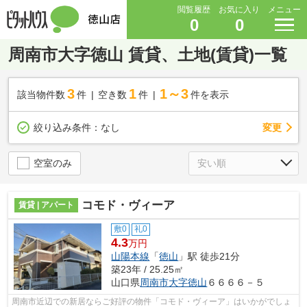
閲覧履歴
お気に入り
メニュー
0
0
周南市大字徳山 賃貸、土地(賃貸)一覧
3
1
1～3
該当物件数
件
空き数
件
件を表示
変更
絞り込み条件：
なし
空室のみ
コモド・ヴィーア
賃貸 | アパート
敷0
礼0
4.3
万円
山陽本線
「
徳山
」駅 徒歩21分
築23年 / 25.25㎡
山口県
周南市
大字徳山
６６６６－５
周南市近辺での新居ならご好評の物件「コモド・ヴィーア」はいかがでしょ