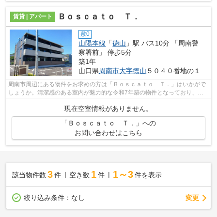
Ｂｏｓｃａｔｏ Ｔ．
賃貸 | アパート
敷0
山陽本線
「
徳山
」駅 バス10分 「周南警
察署前」 停歩5分
築1年
山口県
周南市
大字徳山
５０４０番地の１
周南市周辺にある物件をお求めの方は「Ｂｏｓｃａｔｏ Ｔ．」はいかがで
しょうか。清潔感のある室内が魅力的な令和7年築の物件となっており、一
押しです。アパートタイプのお部屋です...
現在空室情報がありません。
「Ｂｏｓｃａｔｏ Ｔ．」への
お問い合わせはこちら
3
1
1～3
該当物件数
件
空き数
件
件を表示
変更
絞り込み条件：
なし