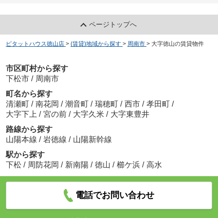
ページトップへ
ピタットハウス徳山店
>
(賃貸)地域から探す
>
周南市
>
大字徳山の賃貸物件
市区町村から探す
下松市
/
周南市
町名から探す
清瀬町
/
南花岡
/
潮音町
/
瑞穂町
/
西市
/
孝田町
/
大字下上
/
宮の前
/
大字久米
/
大字東豊井
路線から探す
山陽本線
/
岩徳線
/
山陽新幹線
駅から探す
下松
/
周防花岡
/
新南陽
/
徳山
/
櫛ケ浜
/
高水
電話でお問い合わせ