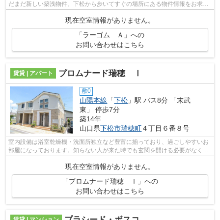
だまだ新しい築浅物件。下松から歩いてすぐの場所にある物件情報をお求め
でしたら、この機会に当社までご連絡...
現在空室情報がありません。
「ラーゴム Ａ」への
お問い合わせはこちら
プロムナード瑞穂 Ⅰ
賃貸 | アパート
敷0
山陽本線
「
下松
」駅 バス8分 「末武
東」 停歩7分
築14年
山口県
下松市
瑞穂町
４丁目６番８号
室内設備は浴室乾燥機・洗面所独立など豊富に揃っており、過ごしやすいお
部屋になっております。知らない人が来た時でも玄関を開ける必要がなくな
るTVインターホンが付いております。C...
現在空室情報がありません。
「プロムナード瑞穂 Ⅰ」への
お問い合わせはこちら
プラシード・ボスコ
賃貸 | マンション