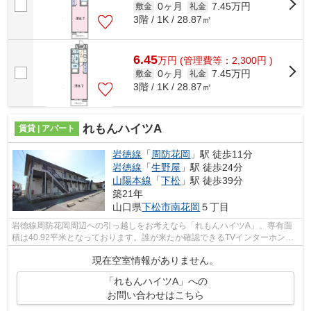
0ヶ月
7.45万円
敷金
礼金
3階 / 1K / 28.87㎡
6.45
万
円
(管理費等：2,300円 )
0ヶ月
7.45万円
敷金
礼金
3階 / 1K / 28.87㎡
れもんハイツA
賃貸 | アパート
岩徳線
「
周防花岡
」駅 徒歩11分
岩徳線
「
生野屋
」駅 徒歩24分
山陽本線
「
下松
」駅 徒歩39分
築21年
山口県
下松市
南花岡
５丁目
岩徳線周防花岡周辺への引っ越しをお考えなら「れもんハイツA」。専有面
積は40.92平米となっております。誰が来たか確認できるTVインターホン付
きの物件なので、女性の方も安心です。...
現在空室情報がありません。
「れもんハイツA」への
お問い合わせはこちら