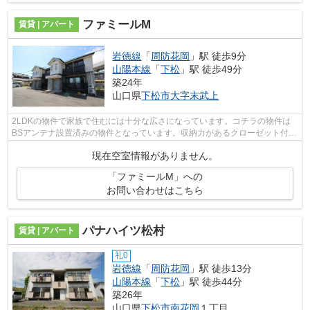
ファミールM
賃貸 | アパート
岩徳線
「
周防花岡
」駅 徒歩9分
山陽本線
「
下松
」駅 徒歩49分
築24年
山口県
下松市
大字末武上
2LDKの物件で家族で住むには十分な広さになっています。コチラの物件は
BSアンテナ設置済みの物件となっています。収納力があるクローゼット付き
の物件なので、お洋服もかさばりません...
現在空室情報がありません。
「ファミールM」への
お問い合わせはこちら
パナハイツ松村
賃貸 | アパート
礼0
岩徳線
「
周防花岡
」駅 徒歩13分
山陽本線
「
下松
」駅 徒歩44分
築26年
山口県
下松市
南花岡
１丁目