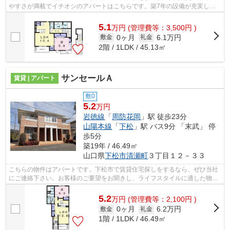
やすさが満載でイチオシのアパートはこちらです。築7年の設備が充実した
物件となっています。下松駅近くにある...
5.1
万
円
(管理費等：3,500円 )
0ヶ月
6.1万円
敷金
礼金
2階 / 1LDK / 45.13㎡
サンセールＡ
賃貸 | アパート
敷0
5.2
万円
岩徳線
「
周防花岡
」駅 徒歩23分
山陽本線
「
下松
」駅 バス9分 「末武」 停
歩5分
築19年 / 46.49㎡
山口県
下松市
清瀬町
３丁目１２－３３
こちらの物件はアパートです。下松市で賃貸住宅探しをするなら、ぜひ当社
にご連絡下さい。お客様のご要望をお聞きし、ライフスタイルに適した物件
をご紹介いたします。
5.2
万
円
(管理費等：2,100円 )
0ヶ月
6.2万円
敷金
礼金
1階 / 1LDK / 46.49㎡