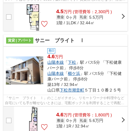
お任せください！お客様が満足してい...
4.5
万
円
(管理費等：2,300円 )
0ヶ月
5.5万円
敷金
礼金
1階 / 1LDK / 32.44㎡
サニー ブライト Ⅰ
賃貸 | アパート
敷0
4.6
万円
山陽本線
「
下松
」駅 バス5分 「下松健康
パーク前」 停歩8分
山陽本線
「
櫛ケ浜
」駅 バス5分 「下松健
康パーク前」 停歩8分
築13年 / 32.94㎡
山口県
下松市
潮音町
５丁目１０番２５号
「サニー ブライト Ⅰ」のここがイチオシ。リモートワークや料理中など
自宅にいても手が離せないときには、宅配ボックスを利用することで再配達
する必要がありません。モニターで来訪...
4.6
万
円
(管理費等：1,800円 )
0ヶ月
5.6万円
敷金
礼金
1階 / 1R / 32.94㎡