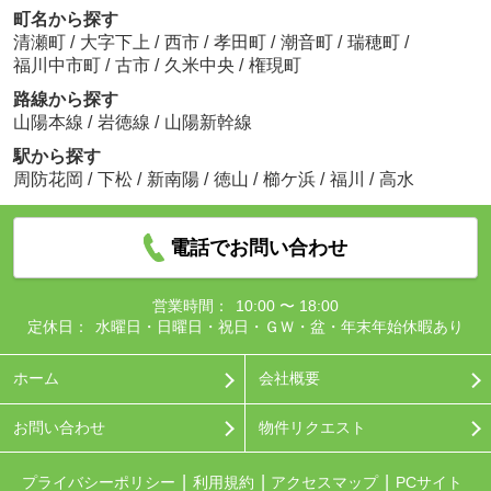
町名から探す
清瀬町
/
大字下上
/
西市
/
孝田町
/
潮音町
/
瑞穂町
/
福川中市町
/
古市
/
久米中央
/
権現町
路線から探す
山陽本線
/
岩徳線
/
山陽新幹線
駅から探す
周防花岡
/
下松
/
新南陽
/
徳山
/
櫛ケ浜
/
福川
/
高水
電話でお問い合わせ
営業時間：
10:00 〜 18:00
定休日：
水曜日・日曜日・祝日・ＧＷ・盆・年末年始休暇あり
ホーム
会社概要
お問い合わせ
物件リクエスト
プライバシーポリシー
利用規約
アクセスマップ
PCサイト