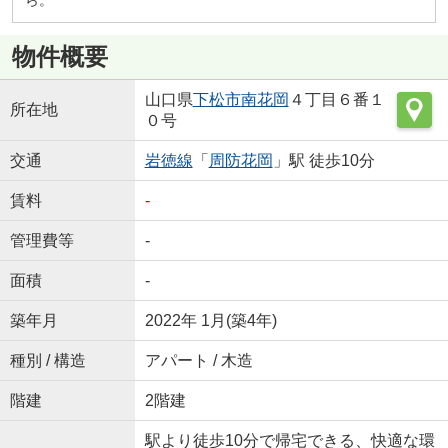
物件概要
山口県
下松市
南花岡
４丁目６番１
所在地
０号
交通
岩徳線
「
周防花岡
」駅 徒歩10分
賃料
-
管理費等
-
面積
-
築年月
2022年 1月(築4年)
種別 / 構造
アパート / 木造
階建
2階建
駅より徒歩10分で帰宅できる、快適な環