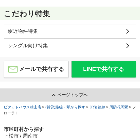
こだわり特集
駅近物件特集
シングル向け特集
メールで共有する
LINEで共有する
ページトップへ
ピタットハウス徳山店
>
(賃貸)路線・駅から探す
>
JR岩徳線
>
周防花岡駅
>
フ
ローラⅠ
市区町村から探す
下松市
/
周南市