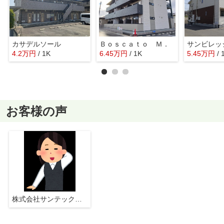
カサデルソール
Ｂｏｓｃａｔｏ Ｍ．
サンビレッ
4.2
万
円
/ 1K
6.45
万
円
/ 1K
5.45
万
円
/
お客様の声
株式会社サンテックス