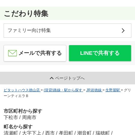
こだわり特集
ファミリー向け特集
メールで共有する
LINEで共有する
ページトップへ
ピタットハウス徳山店
>
(賃貸)路線・駅から探す
>
JR岩徳線
>
生野屋駅
>
グリ
ーンティエラＢ
市区町村から探す
下松市
/
周南市
町名から探す
清瀬町
/
大字下上
/
西市
/
孝田町
/
潮音町
/
瑞穂町
/