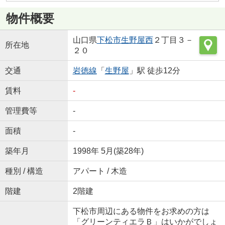
物件概要
山口県
下松市
生野屋西
２丁目３－
所在地
２０
交通
岩徳線
「
生野屋
」駅 徒歩12分
賃料
-
管理費等
-
面積
-
築年月
1998年 5月(築28年)
種別 / 構造
アパート / 木造
階建
2階建
下松市周辺にある物件をお求めの方は
「グリーンティエラＢ」はいかがでしょ