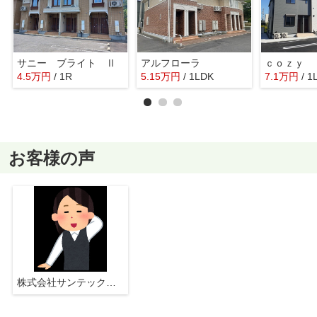
サニー ブライト Ⅱ
アルフローラ
4.5
万
円
/ 1R
5.15
万
円
/ 1LDK
7.1
万
円
/ 1
お客様の声
株式会社サンテックス