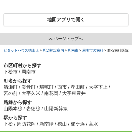
地図アプリで開く
ページトップへ
ピタットハウス徳山店
>
周辺施設案内
>
周南市
>
周南市の歯科
>
兼石歯科医院
市区町村から探す
下松市
/
周南市
町名から探す
清瀬町
/
潮音町
/
瑞穂町
/
西市
/
孝田町
/
大字下上
/
宮の前
/
大字久米
/
南花岡
/
大字東豊井
路線から探す
山陽本線
/
岩徳線
/
山陽新幹線
駅から探す
下松
/
周防花岡
/
新南陽
/
徳山
/
櫛ケ浜
/
高水