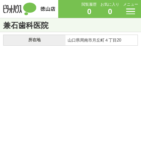
閲覧履歴
お気に入り
メニュー
0
0
兼石歯科医院
所在地
山口県周南市月丘町４丁目20