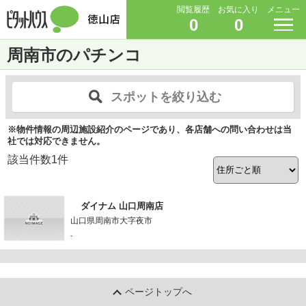
閲覧履歴
お気に入り
メニュー
0
0
周南市のパチンコ
スポットを絞り込む
※物件情報の周辺施設紹介のページであり、各店舗への問い合わせは当
社では対応できません。
該当件数
1
件
ダイナム 山口周南店
山口県周南市大字夜市
-
ページトップへ