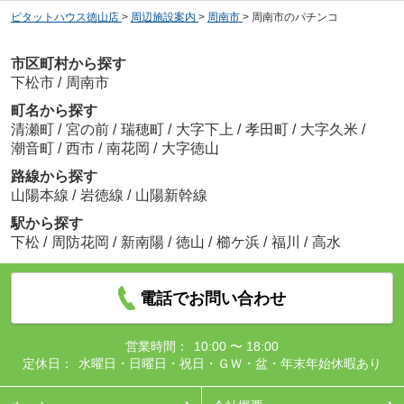
ピタットハウス徳山店
>
周辺施設案内
>
周南市
>
周南市のパチンコ
市区町村から探す
下松市
/
周南市
町名から探す
清瀬町
/
宮の前
/
瑞穂町
/
大字下上
/
孝田町
/
大字久米
/
潮音町
/
西市
/
南花岡
/
大字徳山
路線から探す
山陽本線
/
岩徳線
/
山陽新幹線
駅から探す
下松
/
周防花岡
/
新南陽
/
徳山
/
櫛ケ浜
/
福川
/
高水
電話でお問い合わせ
営業時間：
10:00 〜 18:00
定休日：
水曜日・日曜日・祝日・ＧＷ・盆・年末年始休暇あり