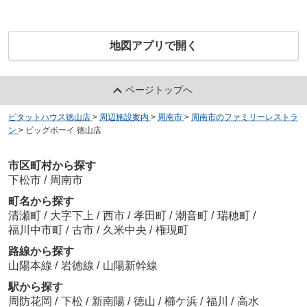
地図アプリで開く
ページトップへ
ピタットハウス徳山店
>
周辺施設案内
>
周南市
>
周南市のファミリーレストラ
ン
>
ビッグボーイ 徳山店
市区町村から探す
下松市
/
周南市
町名から探す
清瀬町
/
大字下上
/
西市
/
孝田町
/
潮音町
/
瑞穂町
/
福川中市町
/
古市
/
久米中央
/
権現町
路線から探す
山陽本線
/
岩徳線
/
山陽新幹線
駅から探す
周防花岡
/
下松
/
新南陽
/
徳山
/
櫛ケ浜
/
福川
/
高水