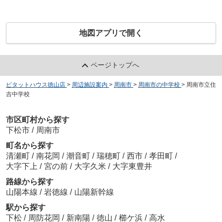
地図アプリで開く
ページトップへ
ピタットハウス徳山店
>
周辺施設案内
>
周南市
>
周南市の中学校
>
周南市立住
吉中学校
市区町村から探す
下松市
/
周南市
町名から探す
清瀬町
/
南花岡
/
潮音町
/
瑞穂町
/
西市
/
孝田町
/
大字下上
/
宮の前
/
大字久米
/
大字東豊井
路線から探す
山陽本線
/
岩徳線
/
山陽新幹線
駅から探す
下松
/
周防花岡
/
新南陽
/
徳山
/
櫛ケ浜
/
高水