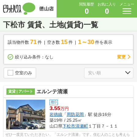
閲覧履歴
お気に入り
メニュー
0
0
下松市 賃貸、土地(賃貸)一覧
71
15
1～30
該当物件数
件
空き数
件
件を表示
変更
絞り込み条件：
なし
空室のみ
エルンテ清瀬
賃貸 | アパート
敷0
3.55
万円
岩徳線
「
周防花岡
」駅 徒歩16分
築19年 / 25.25㎡
山口県
下松市
清瀬町
１丁目７－１１
ぜひ一度見ていただきたい、「エルンテ清瀬」です。住む人のことも考えら