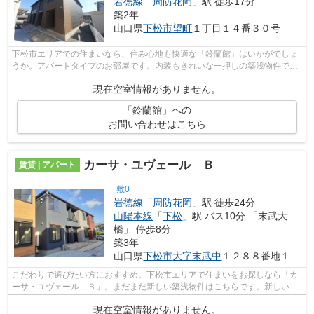
岩徳線
「
周防花岡
」駅 徒歩17分
築2年
山口県
下松市
望町
１丁目１４番３０号
下松市エリアでの住まいなら、住み心地も快適な「鈴蘭館」はいかがでしょ
うか。アパートタイプのお部屋です。内装もきれいな一押しの築浅物件で
す。きれい好きな方、古い物件は苦手と...
現在空室情報がありません。
「鈴蘭館」への
お問い合わせはこちら
カーサ・ユヴェール Ｂ
賃貸 | アパート
敷0
岩徳線
「
周防花岡
」駅 徒歩24分
山陽本線
「
下松
」駅 バス10分 「末武大
橋」 停歩8分
築3年
山口県
下松市
大字末武中
１２８８番地１
こだわりで選びたい方におすすめ。下松市エリアで住まいをお探しなら「カ
ーサ・ユヴェール Ｂ」。まだまだ新しい築浅物件はこちらです。新しい生
活のスタートにおすすめなのが、こち...
現在空室情報がありません。