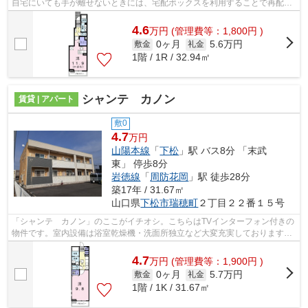
自宅にいても手が離せないときには、宅配ボックスを利用することで再配達
する必要がありません。モニターで来訪...
4.6
万
円
(管理費等：1,800円 )
0ヶ月
5.6万円
敷金
礼金
1階 / 1R / 32.94㎡
シャンテ カノン
賃貸 | アパート
敷0
4.7
万円
山陽本線
「
下松
」駅 バス8分 「末武
東」 停歩8分
岩徳線
「
周防花岡
」駅 徒歩28分
築17年 / 31.67㎡
山口県
下松市
瑞穂町
２丁目２２番１５号
「シャンテ カノン」のここがイチオシ。こちらはTVインターフォン付きの
物件です。室内設備は浴室乾燥機・洗面所独立など大変充実しております。
お部屋の広さ31.67㎡。駐車スペースが...
4.7
万
円
(管理費等：1,900円 )
0ヶ月
5.7万円
敷金
礼金
1階 / 1K / 31.67㎡