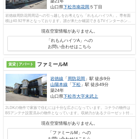
築21年
山口県
下松市
南花岡
５丁目
岩徳線周防花岡周辺への引っ越しをお考えなら「れもんハイツA」。専有面
積は40.92平米となっております。誰が来たか確認できるTVインターホン付
きの物件なので、女性の方も安心です。...
現在空室情報がありません。
「れもんハイツA」への
お問い合わせはこちら
ファミールM
賃貸 | アパート
岩徳線
「
周防花岡
」駅 徒歩9分
山陽本線
「
下松
」駅 徒歩49分
築24年
山口県
下松市
大字末武上
2LDKの物件で家族で住むには十分な広さになっています。コチラの物件は
BSアンテナ設置済みの物件となっています。収納力があるクローゼット付き
の物件なので、お洋服もかさばりません...
現在空室情報がありません。
「ファミールM」への
お問い合わせはこちら