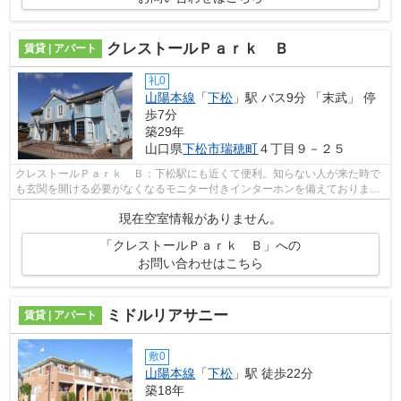
クレストールＰａｒｋ Ｂ
賃貸 | アパート
礼0
山陽本線
「
下松
」駅 バス9分 「末武」 停
歩7分
築29年
山口県
下松市
瑞穂町
４丁目９－２５
クレストールＰａｒｋ Ｂ：下松駅にも近くて便利。知らない人が来た時で
も玄関を開ける必要がなくなるモニター付きインターホンを備えておりま
す。化粧品や洗面道具といった小物もス...
現在空室情報がありません。
「クレストールＰａｒｋ Ｂ」への
お問い合わせはこちら
ミドルリアサニー
賃貸 | アパート
敷0
山陽本線
「
下松
」駅 徒歩22分
築18年