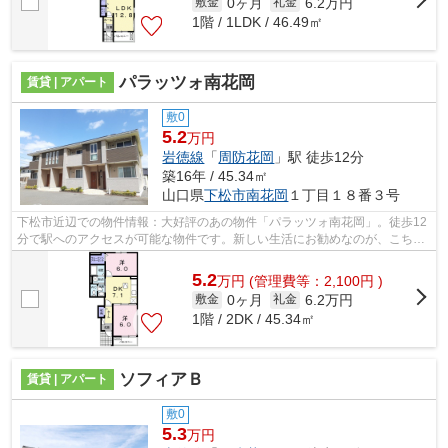
0ヶ月
6.2万円
敷金
礼金
1階 / 1LDK / 46.49㎡
パラッツォ南花岡
賃貸 | アパート
敷0
5.2
万円
岩徳線
「
周防花岡
」駅 徒歩12分
築16年 / 45.34㎡
山口県
下松市
南花岡
１丁目１８番３号
下松市近辺での物件情報：大好評のあの物件「パラッツォ南花岡」。徒歩12
分で駅へのアクセスが可能な物件です。新しい生活にお勧めなのが、こちら
のアパートです。新生活を始めるなら...
5.2
万
円
(管理費等：2,100円 )
0ヶ月
6.2万円
敷金
礼金
1階 / 2DK / 45.34㎡
ソフィアＢ
賃貸 | アパート
敷0
5.3
万円