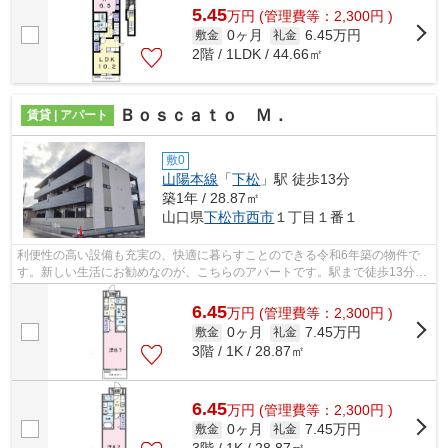
5.45
万
円
(管理費等：2,300円 )
0ヶ月
6.45万円
敷金
礼金
2階 / 1LDK / 44.66㎡
Ｂｏｓｃａｔｏ Ｍ．
賃貸 | アパート
敷0
山陽本線
「
下松
」駅 徒歩13分
築1年 / 28.87㎡
山口県
下松市
西市
１丁目１番１
利便性の高い設備も充実の、快適に暮らすことのできる令和6年築の物件で
す。新しい生活にお勧めなのが、こちらのアパートです。駅まで徒歩13分の
物件です。お客様の生活スタイルに適し...
6.45
万
円
(管理費等：2,300円 )
0ヶ月
7.45万円
敷金
礼金
3階 / 1K / 28.87㎡
6.45
万
円
(管理費等：2,300円 )
0ヶ月
7.45万円
敷金
礼金