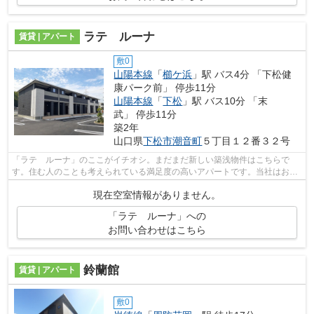
ラテ ルーナ
賃貸 | アパート
敷0
山陽本線
「
櫛ケ浜
」駅 バス4分 「下松健
康パーク前」 停歩11分
山陽本線
「
下松
」駅 バス10分 「末
武」 停歩11分
築2年
山口県
下松市
潮音町
５丁目１２番３２号
「ラテ ルーナ」のここがイチオシ。まだまだ新しい築浅物件はこちらで
す。住む人のことも考えられている満足度の高いアパートです。当社はお客
様にとって、快適な物件のご紹介をいた...
現在空室情報がありません。
「ラテ ルーナ」への
お問い合わせはこちら
鈴蘭館
賃貸 | アパート
敷0