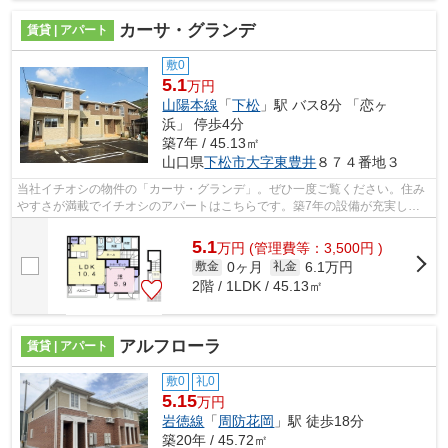
カーサ・グランデ
賃貸 | アパート
敷0
5.1
万円
山陽本線
「
下松
」駅 バス8分 「恋ヶ
浜」 停歩4分
築7年 / 45.13㎡
山口県
下松市
大字東豊井
８７４番地３
当社イチオシの物件の「カーサ・グランデ」。ぜひ一度ご覧ください。住み
やすさが満載でイチオシのアパートはこちらです。築7年の設備が充実した
物件となっています。下松駅近くにある...
5.1
万
円
(管理費等：3,500円 )
0ヶ月
6.1万円
敷金
礼金
2階 / 1LDK / 45.13㎡
アルフローラ
賃貸 | アパート
敷0
礼0
5.15
万円
岩徳線
「
周防花岡
」駅 徒歩18分
築20年 / 45.72㎡