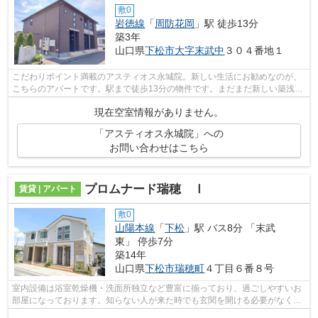
敷0
岩徳線
「
周防花岡
」駅 徒歩13分
築3年
山口県
下松市
大字末武中
３０４番地１
こだわりポイント満載のアスティオス永城院。新しい生活にお勧めなのが、
こちらのアパートです。駅まで徒歩13分の物件です。まだまだ新しい築浅物
件はこちらです。住まいを楽しむ。そ...
現在空室情報がありません。
「アスティオス永城院」への
お問い合わせはこちら
プロムナード瑞穂 Ⅰ
賃貸 | アパート
敷0
山陽本線
「
下松
」駅 バス8分 「末武
東」 停歩7分
築14年
山口県
下松市
瑞穂町
４丁目６番８号
室内設備は浴室乾燥機・洗面所独立など豊富に揃っており、過ごしやすいお
部屋になっております。知らない人が来た時でも玄関を開ける必要がなくな
るTVインターホンが付いております。C...