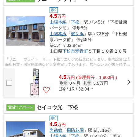
敷0
4.5
万円
山陽本線
「
下松
」駅 バス5分 「下松健康
パーク前」 停歩8分
山陽本線
「
櫛ケ浜
」駅 バス5分 「下松健
康パーク前」 停歩8分
築13年 / 32.94㎡
山口県
下松市
潮音町
５丁目１０番２６号
「サニー ブライト Ⅱ」：下松市エリアの新居にピッタリ。室内設備は洗
面所独立・浴室乾燥機など大変充実しております。知らない人が来た時でも
玄関を開ける必要がなくなるモニター付...
4.5
万
円
(管理費等：1,800円 )
0ヶ月
5.5万円
敷金
礼金
1階 / 1R / 32.94㎡
セイコウ光 下松
賃貸 | アパート
敷0
4.5
万円
岩徳線
「
周防花岡
」駅 徒歩16分
山陽本線
「
下松
」駅 バス10分 「藤光