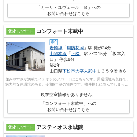
「カーサ・ユヴェール Ｂ」への
お問い合わせはこちら
コンフォート末武中
賃貸 | アパート
敷0
岩徳線
「
周防花岡
」駅 徒歩24分
山陽本線
「
下松
」駅 バス15分 「坂本入
口」 停歩9分
築2年
山口県
下松市
大字末武中
１３５９番地６
住みやすさが満載でイチオシのアパートはこちらです。周辺環境も良好で、
魅力的な住環境のある、令和6年築の物件です。物件探しに悩んでしまって
時間が掛かってしまうという方は、お気...
現在空室情報がありません。
「コンフォート末武中」への
お問い合わせはこちら
アスティオス永城院
賃貸 | アパート