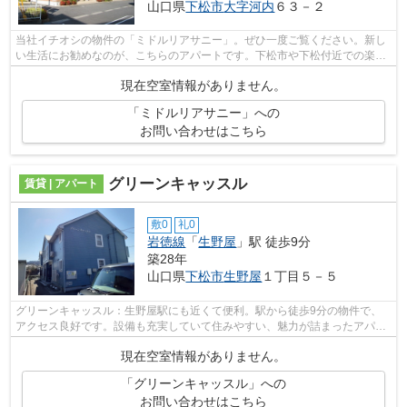
山口県
下松市
大字河内
６３－２
当社イチオシの物件の「ミドルリアサニー」。ぜひ一度ご覧ください。新し
い生活にお勧めなのが、こちらのアパートです。下松市や下松付近での楽し
い暮らしがあなたを待っています。素...
現在空室情報がありません。
「ミドルリアサニー」への
お問い合わせはこちら
グリーンキャッスル
賃貸 | アパート
敷0
礼0
岩徳線
「
生野屋
」駅 徒歩9分
築28年
山口県
下松市
生野屋
１丁目５－５
グリーンキャッスル：生野屋駅にも近くて便利。駅から徒歩9分の物件で、
アクセス良好です。設備も充実していて住みやすい、魅力が詰まったアパー
トです。住まい探しなら、豊富な賃貸物...
現在空室情報がありません。
「グリーンキャッスル」への
お問い合わせはこちら