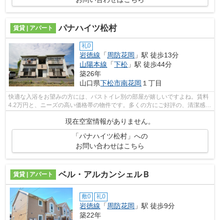
パナハイツ松村
賃貸 | アパート
礼0
岩徳線
「
周防花岡
」駅 徒歩13分
山陽本線
「
下松
」駅 徒歩44分
築26年
山口県
下松市
南花岡
１丁目
快適な入浴をお望みの方には、バストイレ別の部屋が嬉しいですよね。賃料
4.2万円と、ニーズの高い価格帯の物件です。多くの方にご好評の、清潔感の
ある室内が魅力的な賃貸物件です。エ...
現在空室情報がありません。
「パナハイツ松村」への
お問い合わせはこちら
ベル・アルカンシェルＢ
賃貸 | アパート
敷0
礼0
岩徳線
「
周防花岡
」駅 徒歩9分
築22年