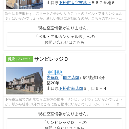
山口県
下松市
大字末武上
８６７番地６
新生活を失敗せず、スタートさせたいならこちらの「ベル・アルカンシェル
Ｂ」はいかがでしょうか。新しい生活にお勧めなのが、こちらのアパートで
す。好評の駅近物件となっており、駅...
現在空室情報がありません。
「ベル・アルカンシェルＢ」への
お問い合わせはこちら
サンビレッジＤ
賃貸 | アパート
敷0
礼0
岩徳線
「
周防花岡
」駅 徒歩13分
築26年
山口県
下松市
南花岡
５丁目５－４
下松市近辺での新居ならご好評の物件「サンビレッジＤ」はいかがでしょう
か。駅から徒歩13分のところにある物件はいかがでしょうか。アパートタイ
プのお部屋です。充実した毎日を送る...
現在空室情報がありません。
「サンビレッジＤ」への
お問い合わせはこちら