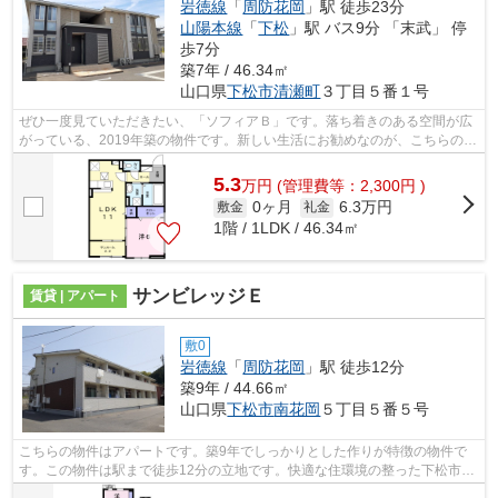
岩徳線
「
周防花岡
」駅 徒歩23分
山陽本線
「
下松
」駅 バス9分 「末武」 停
歩7分
築7年 / 46.34㎡
山口県
下松市
清瀬町
３丁目５番１号
ぜひ一度見ていただきたい、「ソフィアＢ」です。落ち着きのある空間が広
がっている、2019年築の物件です。新しい生活にお勧めなのが、こちらのア
パートです。お住まいがまだ見つかっ...
5.3
万
円
(管理費等：2,300円 )
0ヶ月
6.3万円
敷金
礼金
1階 / 1LDK / 46.34㎡
サンビレッジＥ
賃貸 | アパート
敷0
岩徳線
「
周防花岡
」駅 徒歩12分
築9年 / 44.66㎡
山口県
下松市
南花岡
５丁目５番５号
こちらの物件はアパートです。築9年でしっかりとした作りが特徴の物件で
す。この物件は駅まで徒歩12分の立地です。快適な住環境の整った下松市エ
リアでお部屋探しをしませんか。周防花...