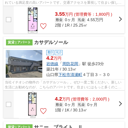
れている満足度の高いアパートです。交通アクセスを重視して住まい探しを
するなら、当社にお任せください！こ...
3.55
万
円
(管理費等：1,800円 )
0ヶ月
4.55万円
敷金
礼金
2階 / 1R / 25.25㎡
カサデルソール
賃貸 | アパート
敷0
礼0
4.2
万円
岩徳線
「
周防花岡
」駅 徒歩23分
築21年 / 30.13㎡
山口県
下松市
清瀬町
４丁目３－３０
当社イチオシの物件の「カサデルソール」。ぜひ一度ご覧ください。新しい
生活にお勧めなのが、こちらのアパートです。住まいにはもっと多くのこと
を望んでみてもいいと思います。快適...
4.2
万
円
(管理費等：2,000円 )
0ヶ月
0ヶ月
敷金
礼金
1階 / 1K / 30.13㎡
サニー ブライト Ⅱ
賃貸 | アパート