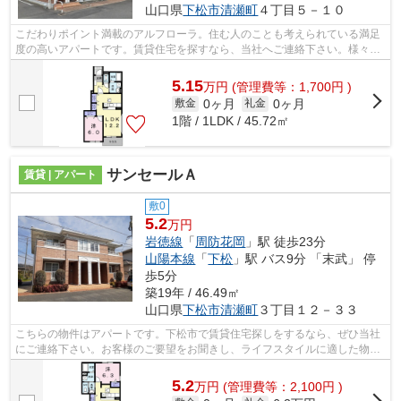
山口県
下松市
清瀬町
４丁目５－１０
こだわりポイント満載のアルフローラ。住む人のことも考えられている満足
度の高いアパートです。賃貸住宅を探すなら、当社へご連絡下さい。様々な
こだわり条件に適した物件を取り揃え...
5.15
万
円
(管理費等：1,700円 )
0ヶ月
0ヶ月
敷金
礼金
1階 / 1LDK / 45.72㎡
サンセールＡ
賃貸 | アパート
敷0
5.2
万円
岩徳線
「
周防花岡
」駅 徒歩23分
山陽本線
「
下松
」駅 バス9分 「末武」 停
歩5分
築19年 / 46.49㎡
山口県
下松市
清瀬町
３丁目１２－３３
こちらの物件はアパートです。下松市で賃貸住宅探しをするなら、ぜひ当社
にご連絡下さい。お客様のご要望をお聞きし、ライフスタイルに適した物件
をご紹介いたします。
5.2
万
円
(管理費等：2,100円 )