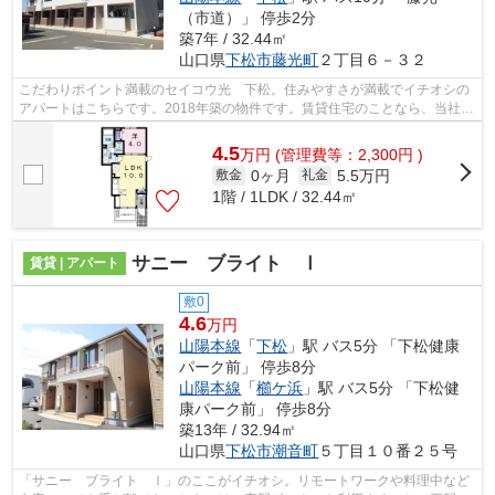
（市道）」 停歩2分
築7年 / 32.44㎡
山口県
下松市
藤光町
２丁目６－３２
こだわりポイント満載のセイコウ光 下松。住みやすさが満載でイチオシの
アパートはこちらです。2018年築の物件です。賃貸住宅のことなら、当社に
お任せください！お客様が満足してい...
4.5
万
円
(管理費等：2,300円 )
0ヶ月
5.5万円
敷金
礼金
1階 / 1LDK / 32.44㎡
サニー ブライト Ⅰ
賃貸 | アパート
敷0
4.6
万円
山陽本線
「
下松
」駅 バス5分 「下松健康
パーク前」 停歩8分
山陽本線
「
櫛ケ浜
」駅 バス5分 「下松健
康パーク前」 停歩8分
築13年 / 32.94㎡
山口県
下松市
潮音町
５丁目１０番２５号
「サニー ブライト Ⅰ」のここがイチオシ。リモートワークや料理中など