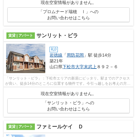
現在空室情報がありません。
「プロムナード瑞穂 Ⅰ」への
お問い合わせはこちら
サンリット・ビラ
賃貸 | アパート
礼0
岩徳線
「
周防花岡
」駅 徒歩14分
築21年
山口県
下松市
大字末武上
８９２－６
「サンリット・ビラ」：下松市エリアの新居にピッタリ。駅までのアクセス
が良い、徒歩14分のところに位置する物件です。今引っ越しをお考えの方に
おすすめなのが、こちらのアパートで...
現在空室情報がありません。
「サンリット・ビラ」への
お問い合わせはこちら
ファミールケイ Ｄ
賃貸 | アパート