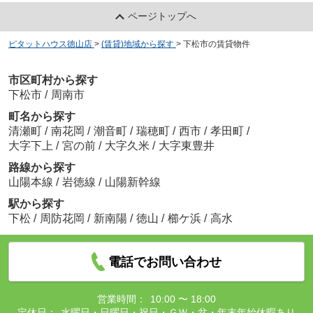
ページトップへ
ピタットハウス徳山店
>
(賃貸)地域から探す
>
下松市の賃貸物件
市区町村から探す
下松市
/
周南市
町名から探す
清瀬町
/
南花岡
/
潮音町
/
瑞穂町
/
西市
/
孝田町
/
大字下上
/
宮の前
/
大字久米
/
大字東豊井
路線から探す
山陽本線
/
岩徳線
/
山陽新幹線
駅から探す
下松
/
周防花岡
/
新南陽
/
徳山
/
櫛ケ浜
/
高水
電話でお問い合わせ
営業時間：
10:00 〜 18:00
定休日：
水曜日・日曜日・祝日・ＧＷ・盆・年末年始休暇あり