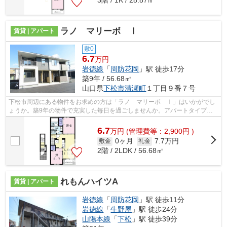
3階 / 1K / 28.87㎡
ラノ マリーボ Ⅰ
賃貸 | アパート
敷0
6.7
万円
岩徳線
「
周防花岡
」駅 徒歩17分
築9年 / 56.68㎡
山口県
下松市
清瀬町
１丁目９番７号
下松市周辺にある物件をお求めの方は「ラノ マリーボ Ⅰ」はいかがでし
ょうか。築9年の物件で充実した毎日を過ごしませんか。アパートタイプの
お部屋です。当社では下松市にある賃貸...
6.7
万
円
(管理費等：2,900円 )
0ヶ月
7.7万円
敷金
礼金
2階 / 2LDK / 56.68㎡
れもんハイツA
賃貸 | アパート
岩徳線
「
周防花岡
」駅 徒歩11分
岩徳線
「
生野屋
」駅 徒歩24分
山陽本線
「
下松
」駅 徒歩39分