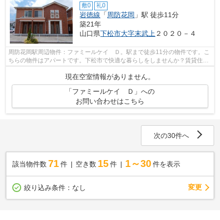
敷0
礼0
岩徳線
「
周防花岡
」駅 徒歩11分
築21年
山口県
下松市
大字末武上
２０２０－４
周防花岡駅周辺物件：ファミールケイ Ｄ。駅まで徒歩11分の物件です。こ
ちらの物件はアパートです。下松市で快適な暮らしをしませんか？賃貸住宅
をお探しでしたら、地域特化型の当社...
現在空室情報がありません。
「ファミールケイ Ｄ」への
お問い合わせはこちら
次の30件へ
71
15
1～30
該当物件数
件
空き数
件
件を表示
変更
絞り込み条件：
なし