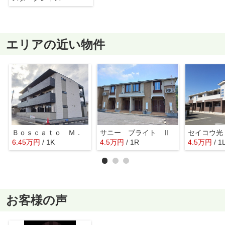
エリアの近い物件
Ｂｏｓｃａｔｏ Ｍ．
サニー ブライト Ⅱ
セイコウ光
6.45
万
円
/ 1K
4.5
万
円
/ 1R
4.5
万
円
/ 1
お客様の声