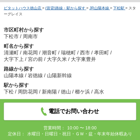
ピタットハウス徳山店
>
(賃貸)路線・駅から探す
>
JR山陽本線
>
下松駅
>
スタ
ーグレイス
市区町村から探す
下松市
/
周南市
町名から探す
清瀬町
/
南花岡
/
潮音町
/
瑞穂町
/
西市
/
孝田町
/
大字下上
/
宮の前
/
大字久米
/
大字東豊井
路線から探す
山陽本線
/
岩徳線
/
山陽新幹線
駅から探す
下松
/
周防花岡
/
新南陽
/
徳山
/
櫛ケ浜
/
高水
電話でお問い合わせ
営業時間：
10:00 〜 18:00
定休日：
水曜日・日曜日・祝日・ＧＷ・盆・年末年始休暇あり