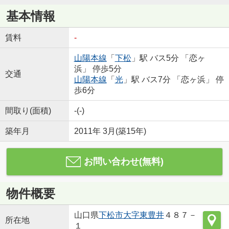
基本情報
賃料
-
山陽本線
「
下松
」駅 バス5分 「恋ヶ
浜」 停歩5分
交通
山陽本線
「
光
」駅 バス7分 「恋ヶ浜」 停
歩6分
間取り(面積)
-(-)
築年月
2011年 3月(築15年)
お問い合わせ(無料)
物件概要
山口県
下松市
大字東豊井
４８７－
所在地
１