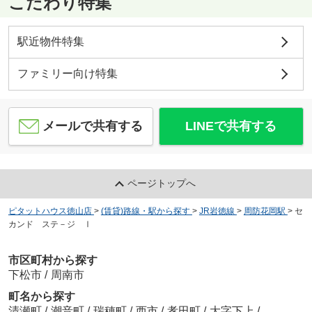
こだわり特集
駅近物件特集
ファミリー向け特集
メールで共有する
LINEで共有する
ページトップへ
ピタットハウス徳山店
>
(賃貸)路線・駅から探す
>
JR岩徳線
>
周防花岡駅
>
セ
カンド ステ－ジ Ⅰ
市区町村から探す
下松市
/
周南市
町名から探す
清瀬町
/
潮音町
/
瑞穂町
/
西市
/
孝田町
/
大字下上
/