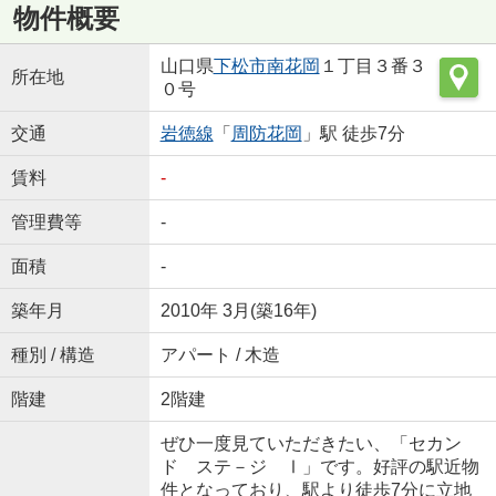
物件概要
山口県
下松市
南花岡
１丁目３番３
所在地
０号
交通
岩徳線
「
周防花岡
」駅 徒歩7分
賃料
-
管理費等
-
面積
-
築年月
2010年 3月(築16年)
種別 / 構造
アパート / 木造
階建
2階建
ぜひ一度見ていただきたい、「セカン
ド ステ－ジ Ⅰ」です。好評の駅近物
件となっており、駅より徒歩7分に立地