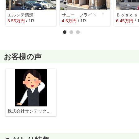
エルンテ清瀬
サニー ブライト Ⅰ
Ｂｏｓｃａ
3.55
万
円
/ 1R
4.6
万
円
/ 1R
6.45
万
円
/ 
お客様の声
株式会社サンテックス