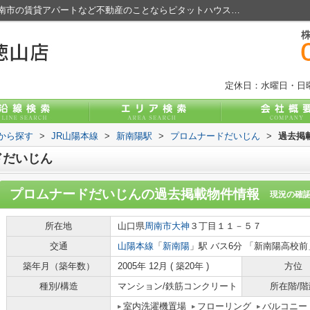
プロムナードだいじんの過去掲載物件｜周南市の賃貸アパートなど不動産のことならピタットハウス徳山店
定休日：水曜日・日
駅から探す
>
JR山陽本線
>
新南陽駅
>
プロムナードだいじん
>
過去掲
ドだいじん
プロムナードだいじん
の過去掲載物件情報
現況の確
所在地
山口県
周南市
大神
３丁目１１－５７
交通
山陽本線
「
新南陽
」駅 バス6分 「新南陽高校前
築年月（築年数）
2005年 12月 ( 築20年 )
方位
種別/構造
マンション/鉄筋コンクリート
所在階/階
室内洗濯機置場
フローリング
バルコニー