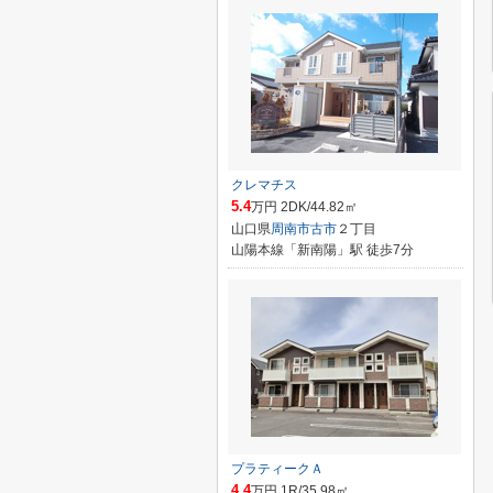
クレマチス
5.4
万円 2DK/44.82㎡
山口県
周南市
古市
２丁目
山陽本線「新南陽」駅 徒歩7分
プラティークＡ
4.4
万円 1R/35.98㎡