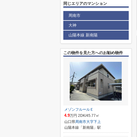
同じエリアのマンション
周南市
大神
山陽本線 新南陽
この物件を見た方へのお勧め物件
メゾンフルールＥ
4.9
万円 2DK/45.77㎡
山口県
周南市
大字下上
山陽本線「新南陽」駅