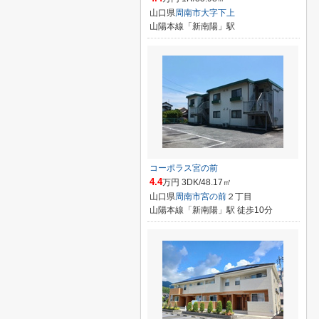
山口県
周南市
大字下上
山陽本線「新南陽」駅
コーポラス宮の前
4.4
万円 3DK/48.17㎡
山口県
周南市
宮の前
２丁目
山陽本線「新南陽」駅 徒歩10分