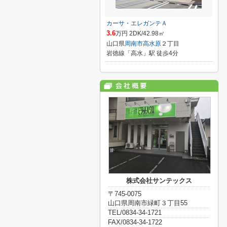
カーサ・エレガンテＡ
3.6
万円 2DK/42.98㎡
山口県
周南市
高水原
２丁目
岩徳線「高水」駅 徒歩4分
株式会社サンテックス
〒745-0075
山口県周南市緑町３丁目55
TEL/0834-34-1721
FAX/0834-34-1722