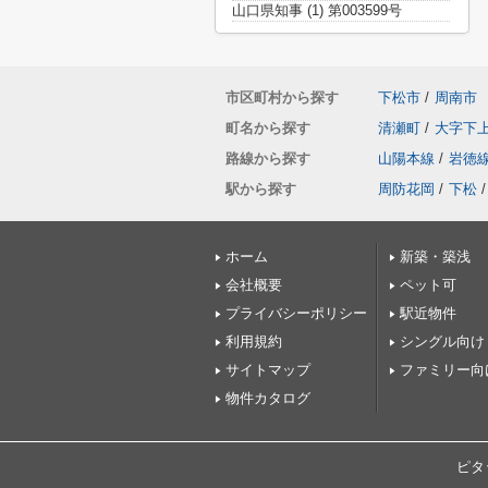
山口県知事 (1) 第003599号
市区町村から探す
下松市
/
周南市
町名から探す
清瀬町
/
大字下
路線から探す
山陽本線
/
岩徳
駅から探す
周防花岡
/
下松
/
ホーム
新築・築浅
会社概要
ペット可
プライバシーポリシー
駅近物件
利用規約
シングル向け
サイトマップ
ファミリー向
物件カタログ
ピタ