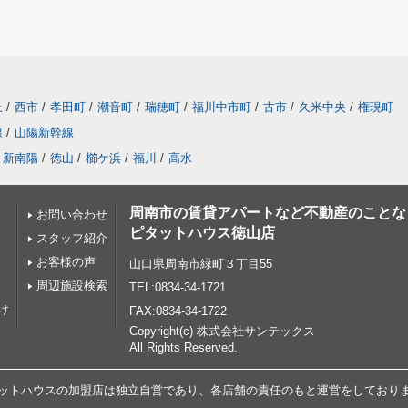
上
/
西市
/
孝田町
/
潮音町
/
瑞穂町
/
福川中市町
/
古市
/
久米中央
/
権現町
線
/
山陽新幹線
新南陽
/
徳山
/
櫛ケ浜
/
福川
/
高水
周南市の賃貸アパートなど不動産のことな
お問い合わせ
ピタットハウス徳山店
スタッフ紹介
お客様の声
山口県周南市緑町３丁目55
周辺施設検索
TEL:0834-34-1721
け
FAX:0834-34-1722
Copyright(c) 株式会社サンテックス
All Rights Reserved.
ットハウスの加盟店は独立自営であり、各店舗の責任のもと運営をしており