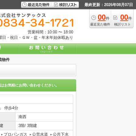
最終更新：2026年08月07日
00
00
件
件
最近見た物件
検討リスト
営業時間：10:00 〜 18:00
曜日・祝日・ＧＷ・盆・年末年始休暇あり
載物件
認はお気軽にお問い合わせください。
」 停歩4分
南西
建
3階/ 3階建
プロパンガス
公営水道
公共下水