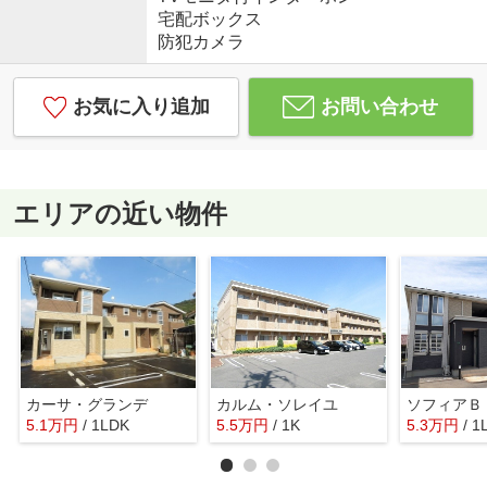
宅配ボックス
防犯カメラ
お気に入り追加
お問い合わせ
エリアの近い物件
カーサ・グランデ
カルム・ソレイユ
ソフィアＢ
5.1
万
円
/ 1LDK
5.5
万
円
/ 1K
5.3
万
円
/ 1