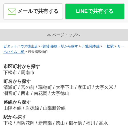
メールで共有する
LINEで共有する
ページトップへ
ピタットハウス徳山店
>
(賃貸)路線・駅から探す
>
JR山陽本線
>
下松駅
>
リー
ベハイム 桜
>
過去掲載物件
市区町村から探す
下松市
/
周南市
町名から探す
清瀬町
/
宮の前
/
瑞穂町
/
大字下上
/
孝田町
/
大字久米
/
潮音町
/
西市
/
南花岡
/
大字徳山
路線から探す
山陽本線
/
岩徳線
/
山陽新幹線
駅から探す
下松
/
周防花岡
/
新南陽
/
徳山
/
櫛ケ浜
/
福川
/
高水