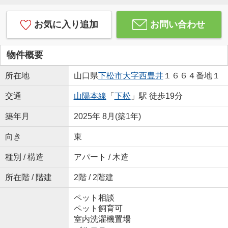
お気に入り追加
お問い合わせ
物件概要
所在地
山口県
下松市
大字西豊井
１６６４番地１
交通
山陽本線
「
下松
」駅 徒歩19分
築年月
2025年 8月(築1年)
向き
東
種別 / 構造
アパート / 木造
所在階 / 階建
2階 / 2階建
ペット相談
ペット飼育可
室内洗濯機置場